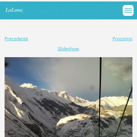
LaLuna
Precedente
Prossimo
Slideshow