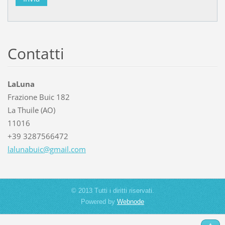
Contatti
LaLuna
Frazione Buic 182
La Thuile (AO)
11016
+39 3287566472
lalunabu
ic@gmail
.com
© 2013 Tutti i diritti riservati.
Powered by
Webnode